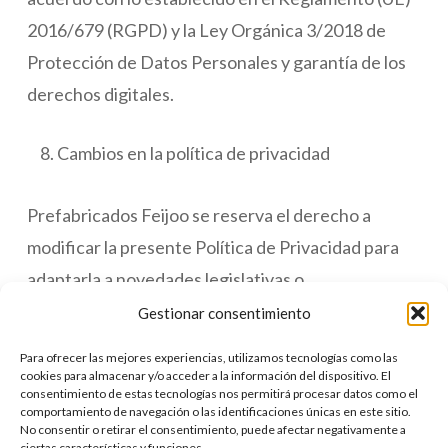
2016/679 (RGPD) y la Ley Orgánica 3/2018 de
Protección de Datos Personales y garantía de los
derechos digitales.
Cambios en la política de privacidad
Prefabricados Feijoo se reserva el derecho a
modificar la presente Política de Privacidad para
adaptarla a novedades legislativas o
jurisprudenciales, así como a prácticas del sector.
Gestionar consentimiento
En dichos supuestos, los cambios serán anunciados
Para ofrecer las mejores experiencias, utilizamos tecnologías como las
en esta página con razonable antelación a su
cookies para almacenar y/o acceder a la información del dispositivo. El
consentimiento de estas tecnologías nos permitirá procesar datos como el
puesta en práctica.
comportamiento de navegación o las identificaciones únicas en este sitio.
No consentir o retirar el consentimiento, puede afectar negativamente a
ciertas características y funciones.