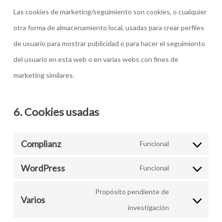
Las cookies de marketing/seguimiento son cookies, o cualquier
otra forma de almacenamiento local, usadas para crear perfiles
de usuario para mostrar publicidad o para hacer el seguimiento
del usuario en esta web o en varias webs con fines de
marketing similares.
6. Cookies usadas
Complianz
Funcional
Consent
WordPress
to
Funcional
Consent
service
to
Propósito pendiente de
Varios
complianz
service
Consent
investigación